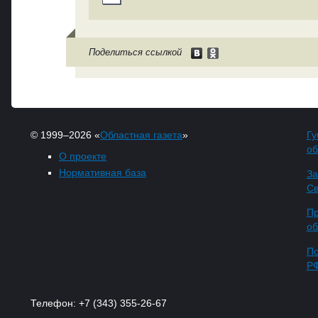
Поделиться ссылкой
© 1999–2026 «
Областная газета
»
Гу
об
О проекте
Нормативная база
За
Св
Пр
об
По
Р
Телефон: +7 (343) 355-26-67