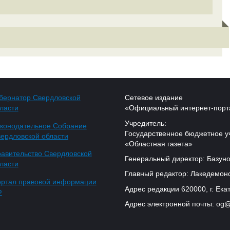
бернатор Свердловской
Сетевое издание
ласти
«Официальный интернет-порт
Учредитель:
конодательное Собрание
Государственное бюджетное у
ердловской области
«Областная газета»
авительство Свердловской
Генеральный директор: Базуно
ласти
Главный редактор: Лакедемонс
ртал правовой информации
Адрес редакции 620000, г. Екат
Ф
Адрес электронной почты: og@