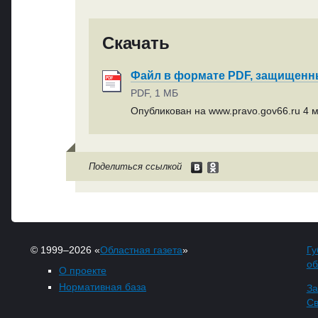
Скачать
Файл в формате PDF, защищен
PDF, 1 МБ
Опубликован на www.pravo.gov66.ru 4 м
Поделиться ссылкой
© 1999–2026 «
Областная газета
»
Гу
об
О проекте
Нормативная база
За
Св