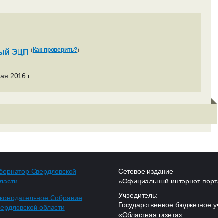
(
)
Как проверить?
ный ЭЦП
ая 2016 г.
бернатор Свердловской
Сетевое издание
ласти
«Официальный интернет-порт
Учредитель:
конодательное Собрание
Государственное бюджетное у
ердловской области
«Областная газета»