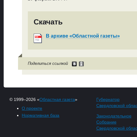
Скачать
В архиве «Областной газеты»
Поделиться ссылкой
© 1999–2026 «
Областная газета
»
Губернатор
Свердловской обла
О проекте
Нормативная база
Законодательное
Собрание
Свердловской обла