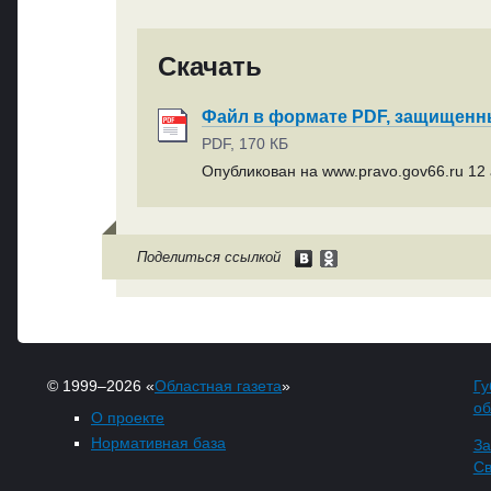
Скачать
Файл в формате PDF, защищен
PDF, 170 КБ
Опубликован на www.pravo.gov66.ru 12 а
Поделиться ссылкой
© 1999–2026 «
Областная газета
»
Гу
об
О проекте
Нормативная база
За
Св