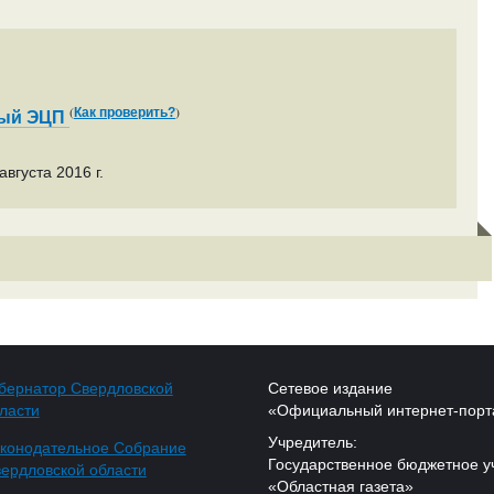
(
)
Как проверить?
ный ЭЦП
вгуста 2016 г.
бернатор Свердловской
Сетевое издание
ласти
«Официальный интернет-порт
Учредитель:
конодательное Собрание
Государственное бюджетное у
ердловской области
«Областная газета»