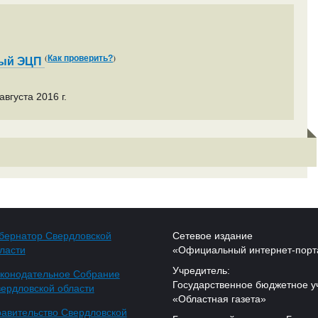
(
)
Как проверить?
ный ЭЦП
вгуста 2016 г.
бернатор Свердловской
Сетевое издание
ласти
«Официальный интернет-порт
Учредитель:
конодательное Собрание
Государственное бюджетное у
ердловской области
«Областная газета»
авительство Свердловской