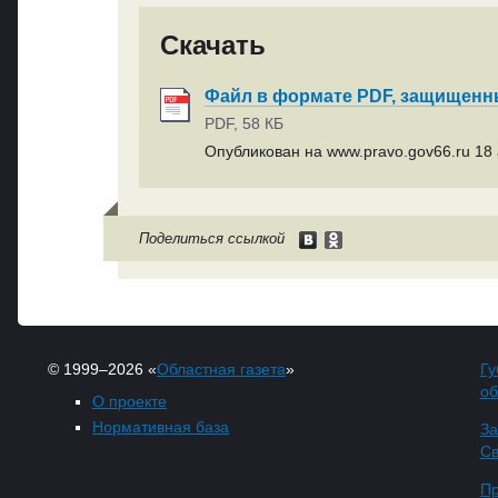
Скачать
Файл в формате PDF, защищен
PDF, 58 КБ
Опубликован на www.pravo.gov66.ru 18 а
Поделиться ссылкой
© 1999–2026 «
Областная газета
»
Гу
об
О проекте
Нормативная база
За
Св
Пр