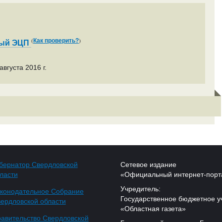
(
)
Как проверить?
ный ЭЦП
вгуста 2016 г.
бернатор Свердловской
Сетевое издание
ласти
«Официальный интернет-порт
Учредитель:
конодательное Собрание
Государственное бюджетное у
ердловской области
«Областная газета»
авительство Свердловской