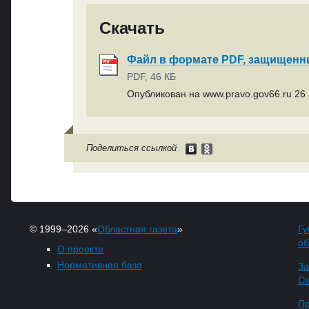
Скачать
Файл в формате PDF, защищен
PDF, 46 КБ
Опубликован на www.pravo.gov66.ru 26 а
Поделиться ссылкой
© 1999–2026 «
Областная газета
»
Гу
об
О проекте
Нормативная база
За
Св
Пр