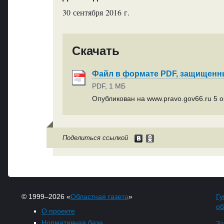
30 сентября 2016 г.
Скачать
Файл в формате PDF, защищен
PDF, 1 МБ
Опубликован на www.pravo.gov66.ru 5 ок
Поделиться ссылкой
© 1999–2026 «
Областная газета
»
Гу
об
О проекте
Нормативная база
За