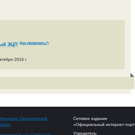
(
)
Как проверить?
ный ЭЦП
тября 2016 г.
бернатор Свердловской
Сетевое издание
ласти
«Официальный интернет-порт
Учредитель:
конодательное Собрание