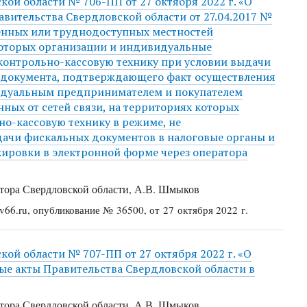
ой области № 706-ПП от 27 октября 2022 г. «О
вительства Свердловской области от 27.04.2017 №
енных или труднодоступных местностей
которых организации и индивидуальные
контрольно-кассовую технику при условии выдачи
ю документа, подтверждающего факт осуществления
идуальным предпринимателем и покупателем
нных от сетей связи, на территориях которых
но-кассовую технику в режиме, не
ачи фискальных документов в налоговые органы и
ировки в электронной форме через оператора
ора Свердловской области, А.В. Шмыков
66.ru, опубликование № 36500, от 27 октября 2022 г.
ой области № 707-ПП от 27 октября 2022 г. «О
ые акты Правительства Свердловской области в
ора Свердловской области, А.В. Шмыков